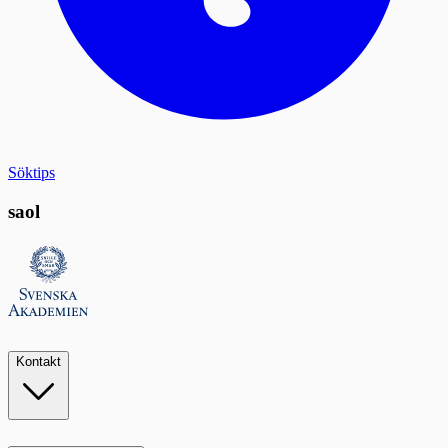
Söktips
saol
Kontakt