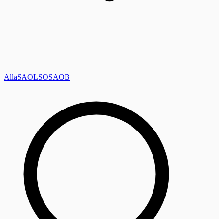
Alla
SAOL
SO
SAOB