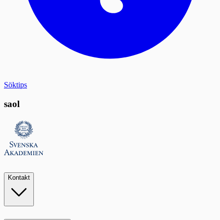
Söktips
saol
Kontakt