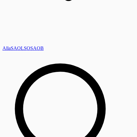
Alla
SAOL
SO
SAOB