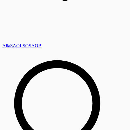
Alla
SAOL
SO
SAOB