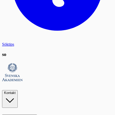
Söktips
so
Kontakt