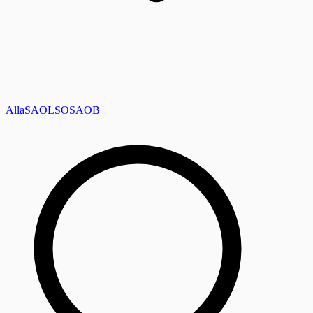
Alla
SAOL
SO
SAOB