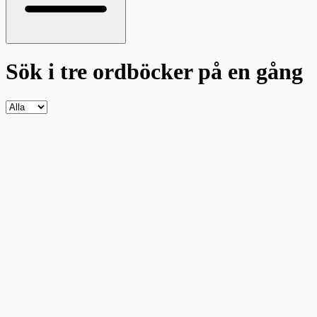
Sök i tre ordböcker
på en gång