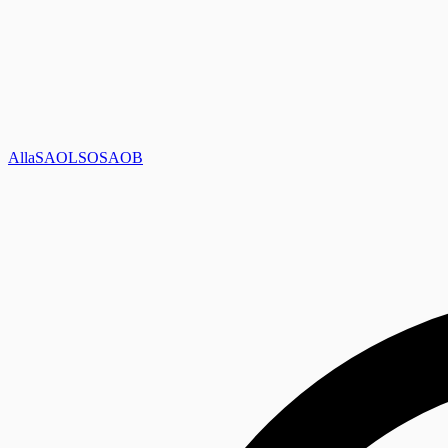
Alla
SAOL
SO
SAOB