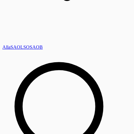
Alla
SAOL
SO
SAOB