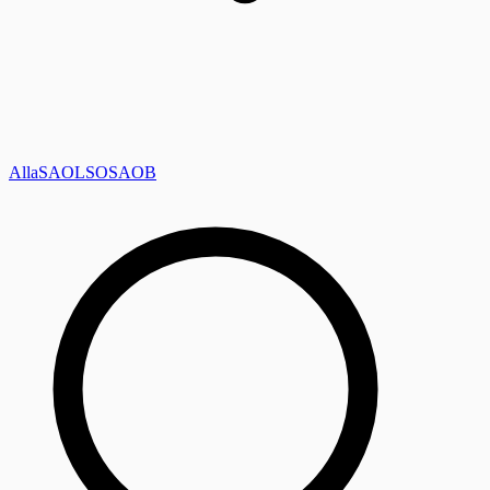
Alla
SAOL
SO
SAOB