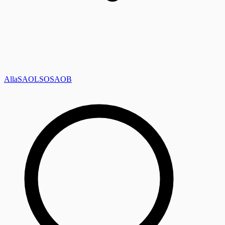
Alla
SAOL
SO
SAOB