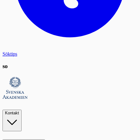
Söktips
so
Kontakt