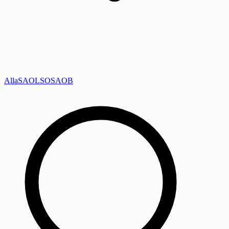
Alla
SAOL
SO
SAOB