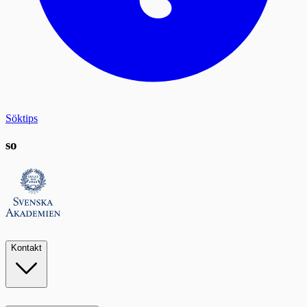
Söktips
so
Kontakt