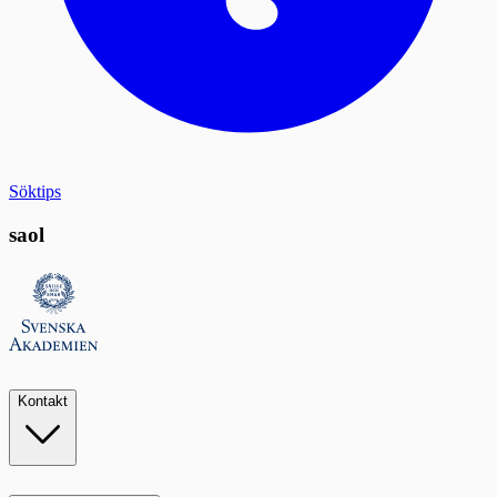
Söktips
saol
Kontakt