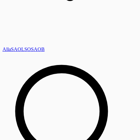
Alla
SAOL
SO
SAOB