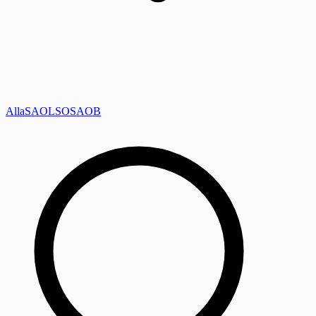
Alla
SAOL
SO
SAOB