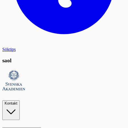
Söktips
saol
Kontakt