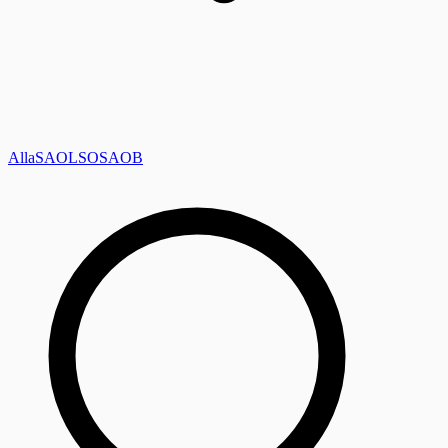
Alla
SAOL
SO
SAOB