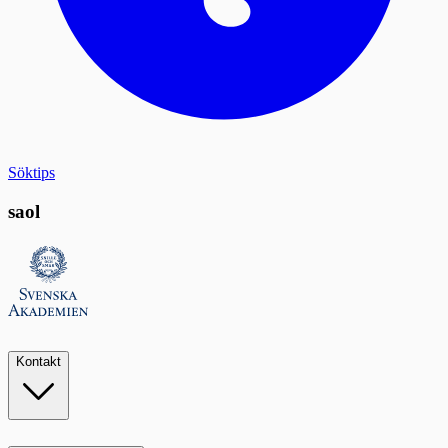
Söktips
saol
Kontakt