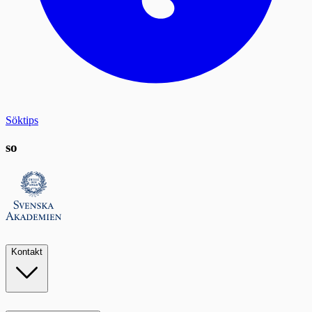
Söktips
so
Kontakt