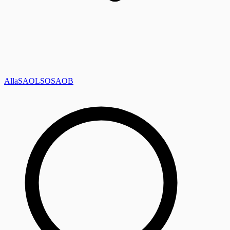
Alla
SAOL
SO
SAOB