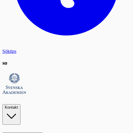
Söktips
so
Kontakt