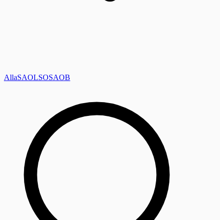
Alla
SAOL
SO
SAOB