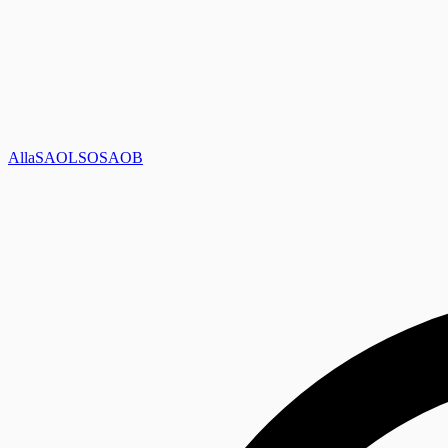
Alla
SAOL
SO
SAOB