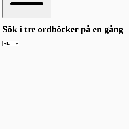
Sök i tre ordböcker
på en gång