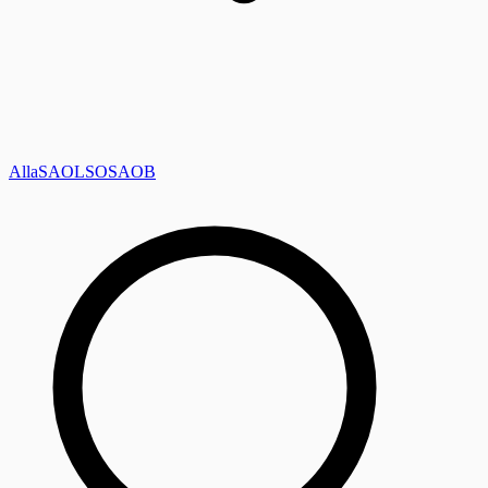
Alla
SAOL
SO
SAOB