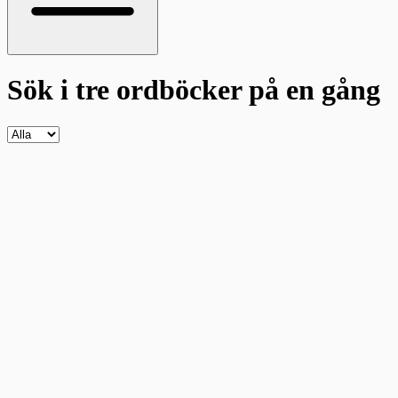
Sök i tre ordböcker
på en gång