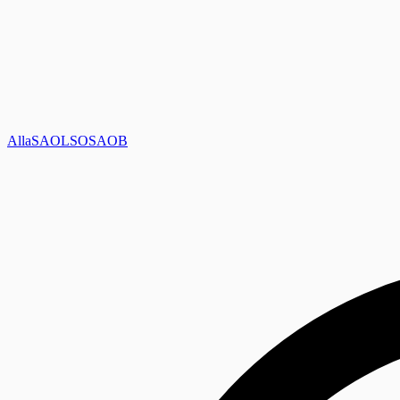
Alla
SAOL
SO
SAOB