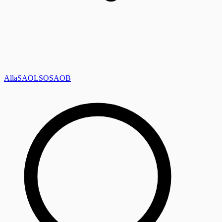
Alla
SAOL
SO
SAOB