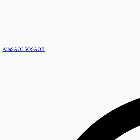
Alla
SAOL
SO
SAOB