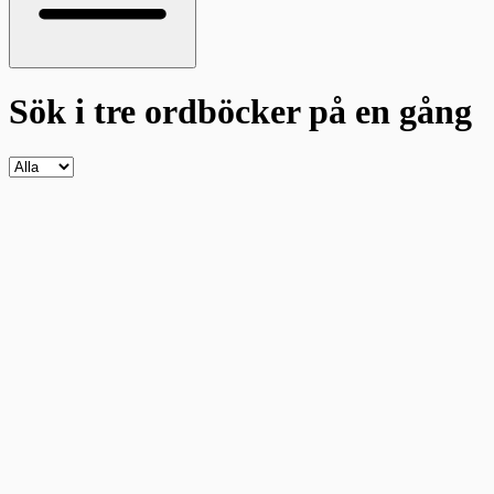
Sök i tre ordböcker
på en gång