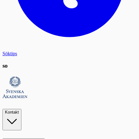
Söktips
so
Kontakt