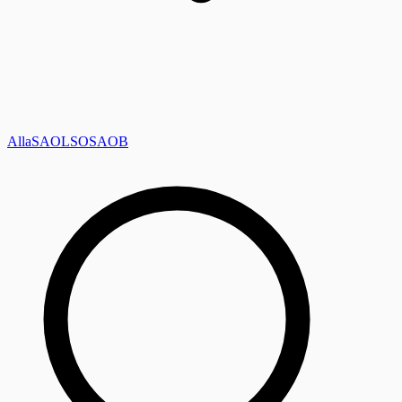
Alla
SAOL
SO
SAOB