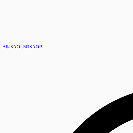
Alla
SAOL
SO
SAOB