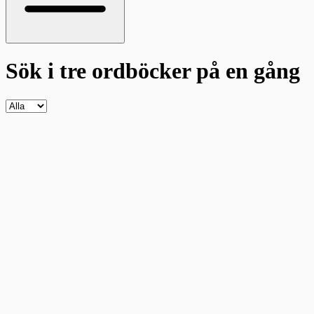
Sök i tre ordböcker
på en gång