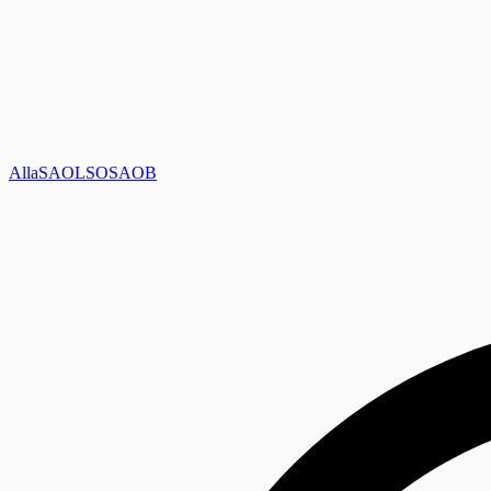
Alla
SAOL
SO
SAOB