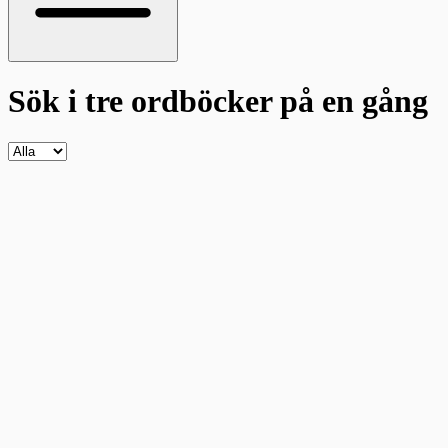
Sök i tre ordböcker
på en gång