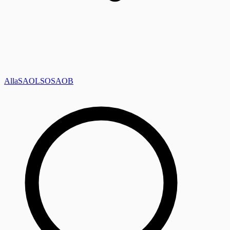
Alla
SAOL
SO
SAOB