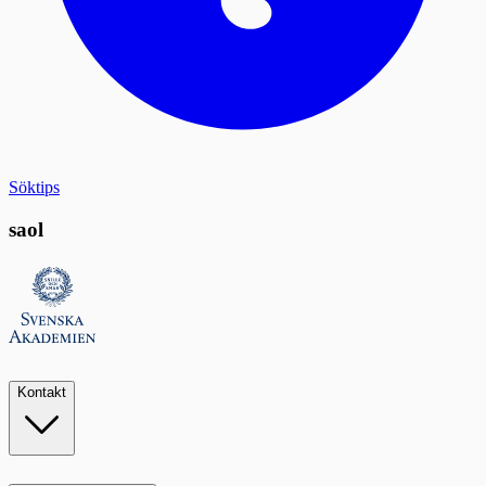
Söktips
saol
Kontakt