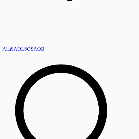
Alla
SAOL
SO
SAOB