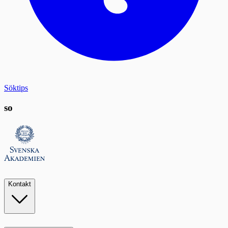
Söktips
so
Kontakt