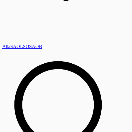
Alla
SAOL
SO
SAOB