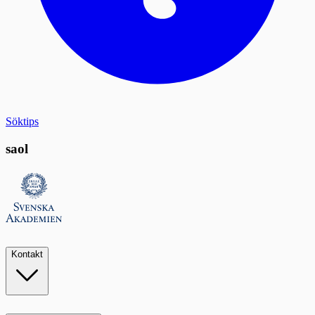
Söktips
saol
Kontakt