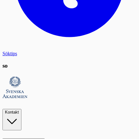
Söktips
so
Kontakt