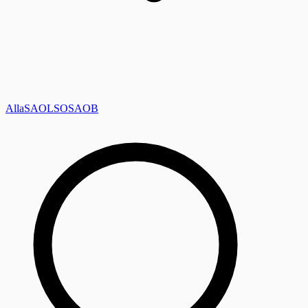
Alla
SAOL
SO
SAOB