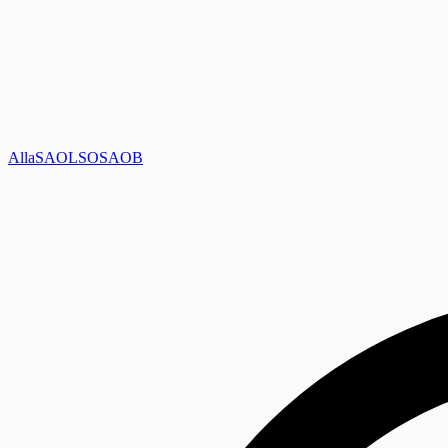
Alla
SAOL
SO
SAOB