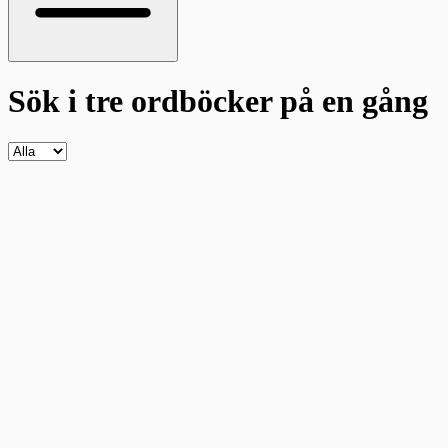
Sök i tre ordböcker
på en gång