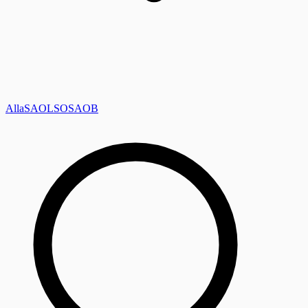
Alla
SAOL
SO
SAOB