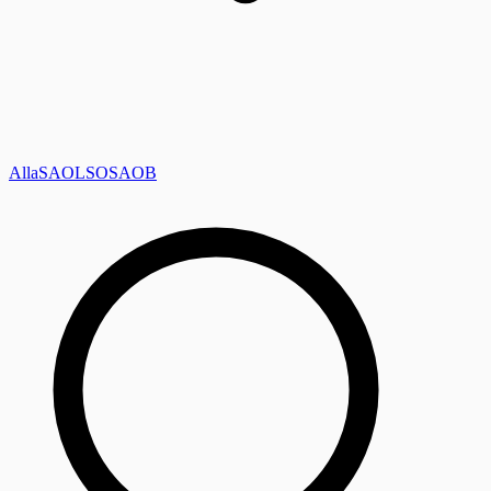
Alla
SAOL
SO
SAOB