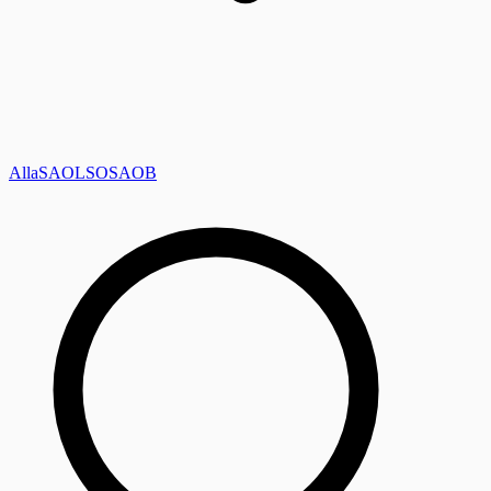
Alla
SAOL
SO
SAOB