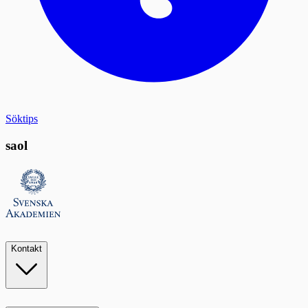
Söktips
saol
Kontakt