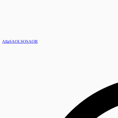
Alla
SAOL
SO
SAOB