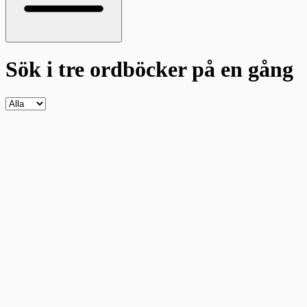
Sök i tre ordböcker
på en gång