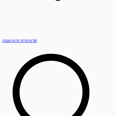
Alla
SAOL
SO
SAOB