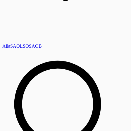
Alla
SAOL
SO
SAOB