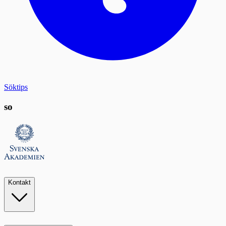
Söktips
so
Kontakt