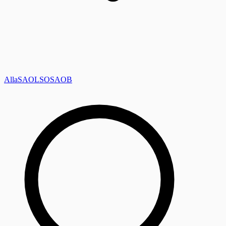
Alla
SAOL
SO
SAOB