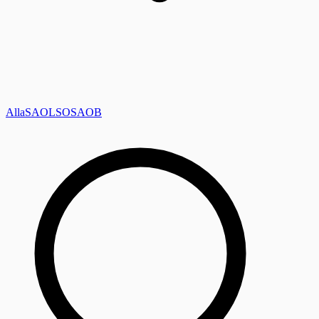
Alla
SAOL
SO
SAOB