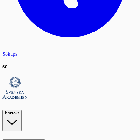
Söktips
so
Kontakt