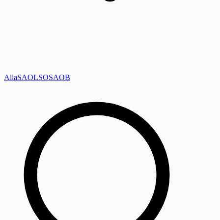
Alla
SAOL
SO
SAOB