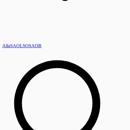
Alla
SAOL
SO
SAOB