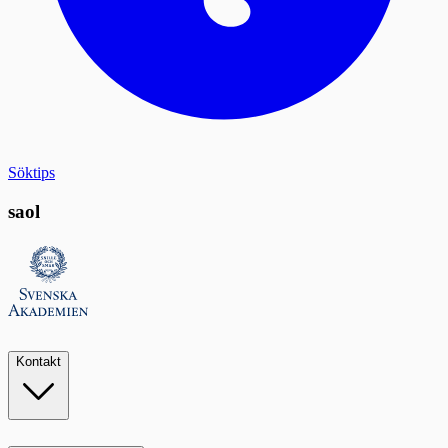
Söktips
saol
Kontakt