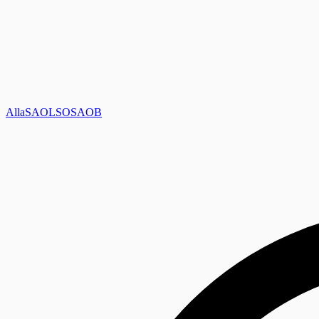
Alla
SAOL
SO
SAOB