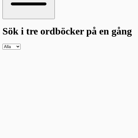
Sök i tre ordböcker
på en gång