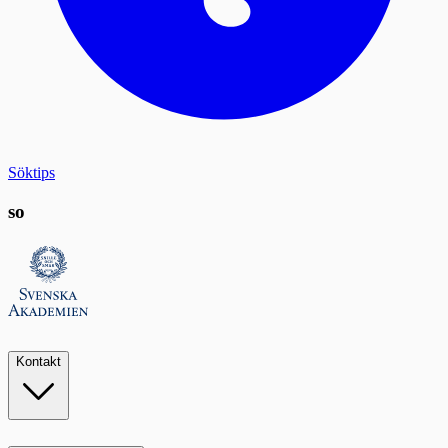
Söktips
so
Kontakt