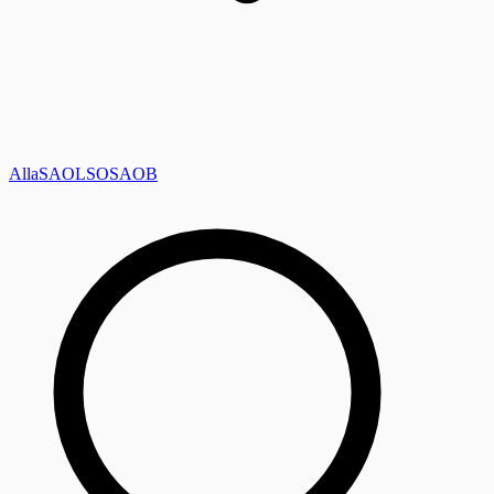
Alla
SAOL
SO
SAOB