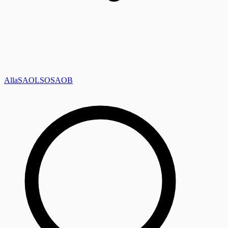
Alla
SAOL
SO
SAOB