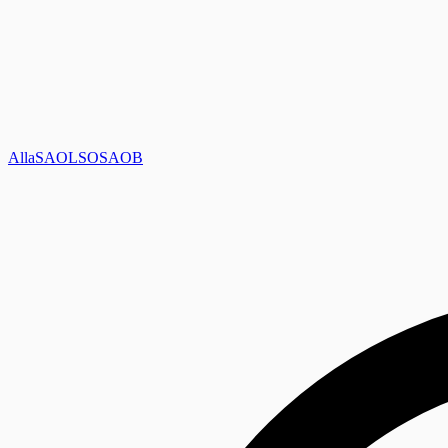
Alla
SAOL
SO
SAOB