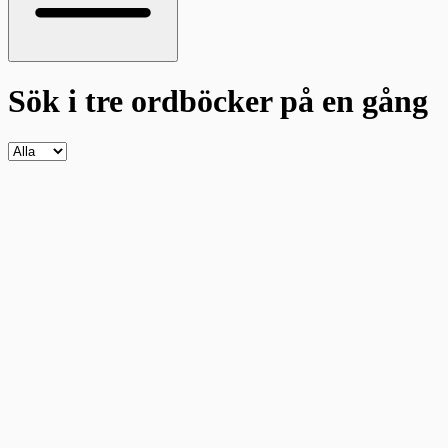
Sök i tre ordböcker
på en gång