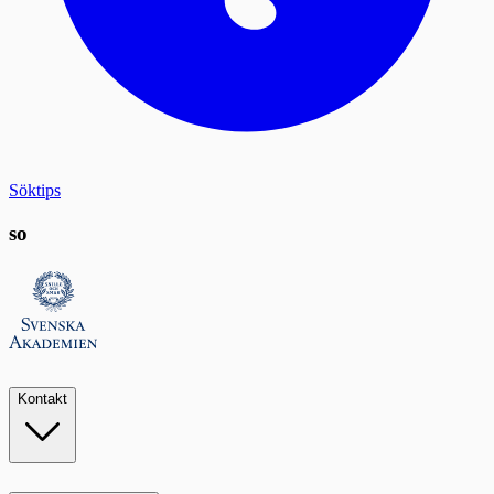
Söktips
so
Kontakt