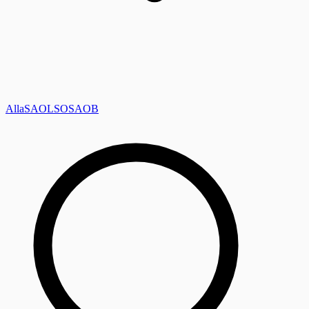
Alla
SAOL
SO
SAOB