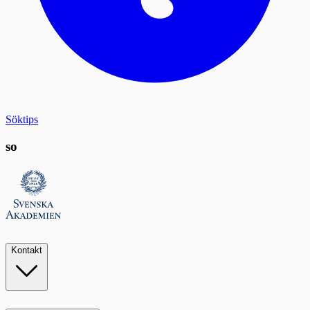
Söktips
so
Kontakt