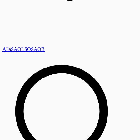
Alla
SAOL
SO
SAOB