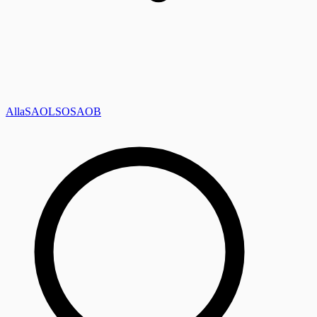
Alla
SAOL
SO
SAOB