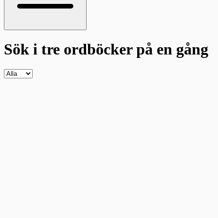
Sök i tre ordböcker
på en gång