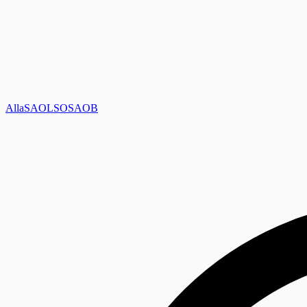
Alla
SAOL
SO
SAOB