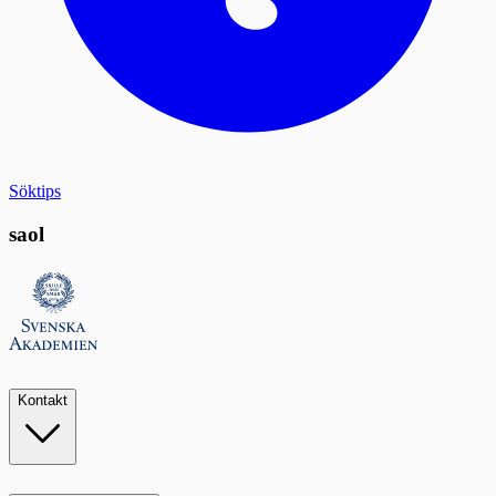
Söktips
saol
Kontakt