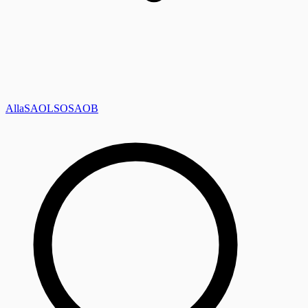
Alla
SAOL
SO
SAOB