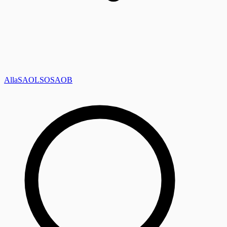
Alla
SAOL
SO
SAOB