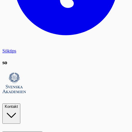
Söktips
so
Kontakt