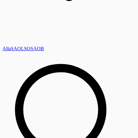
Alla
SAOL
SO
SAOB