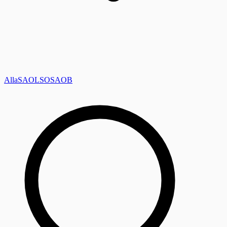
Alla
SAOL
SO
SAOB